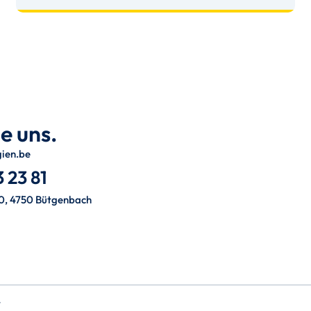
e uns.
gien.be
 23 81
0, 4750 Bütgenbach
t