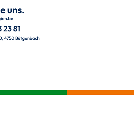
e uns.
gien.be
 23 81
0, 4750 Bütgenbach
t