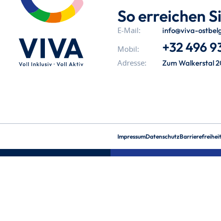
So erreichen Si
info@viva-ostbel
E-Mail:
+32 496 93
Mobil:
Zum Walkerstal 2
Adresse:
Impressum
Datenschutz
Barrierefreihei
aria-
hidden=true