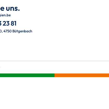
e uns.
gien.be
 23 81
0, 4750 Bütgenbach
t