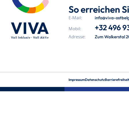
So erreichen Si
info@viva-ostbel
E-Mail:
+32 496 93
Mobil:
Zum Walkerstal 2
Adresse:
Impressum
Datenschutz
Barrierefreihei
aria-
hidden=true