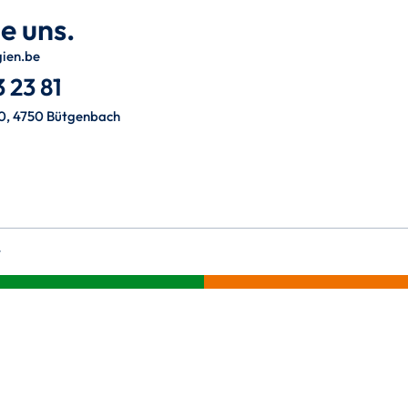
e uns.
gien.be
 23 81
0, 4750 Bütgenbach
t