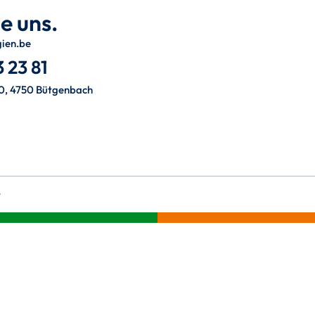
e uns.
gien.be
 23 81
0, 4750 Bütgenbach
t