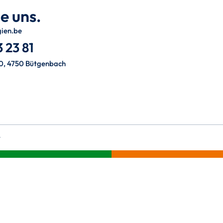
e uns.
gien.be
 23 81
0, 4750 Bütgenbach
t