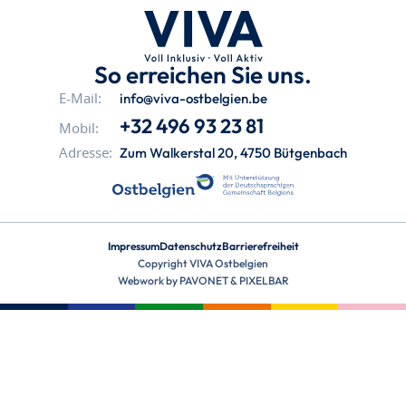
So erreichen Sie uns.
info@viva-ostbelgien.be
E-Mail:
+32 496 93 23 81
Mobil:
Zum Walkerstal 20, 4750 Bütgenbach
Adresse:
Impressum
Datenschutz
Barrierefreiheit
Copyright VIVA Ostbelgien
Webwork by
PAVONET
&
PIXELBAR
aria-
hidden=true