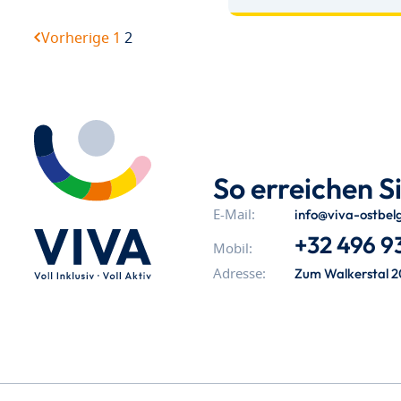
Vorherige
1
2
So erreichen Si
info@viva-ostbel
E-Mail:
+32 496 93
Mobil:
Zum Walkerstal 2
Adresse: