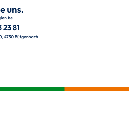
e uns.
gien.be
 23 81
0, 4750 Bütgenbach
t