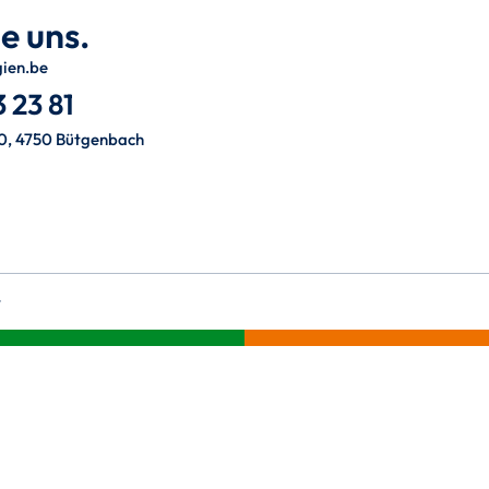
e uns.
gien.be
 23 81
0, 4750 Bütgenbach
t