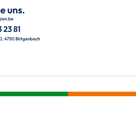
e uns.
gien.be
 23 81
0, 4750 Bütgenbach
t