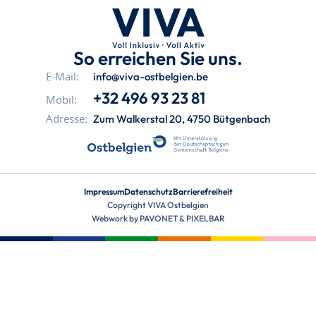
So erreichen Sie uns.
info@viva-ostbelgien.be
E-Mail:
+32 496 93 23 81
Mobil:
Zum Walkerstal 20, 4750 Bütgenbach
Adresse:
Impressum
Datenschutz
Barrierefreiheit
Copyright VIVA Ostbelgien
Webwork by
PAVONET
&
PIXELBAR
aria-
hidden=true