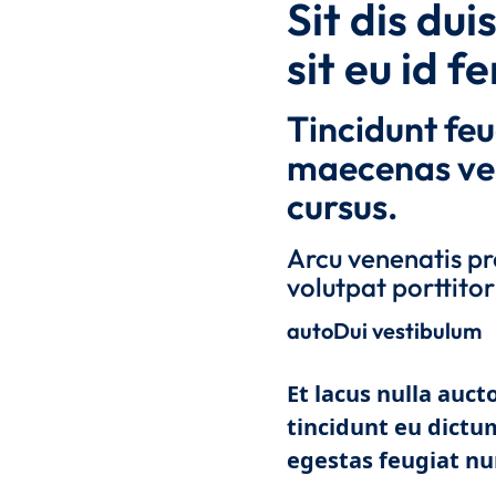
Sit dis du
sit eu id 
Tincidunt feu
maecenas vel
cursus.
Arcu venenatis pr
volutpat porttitor
autoDui vestibulum a
Et lacus nulla aucto
tincidunt eu dictum
egestas feugiat nu