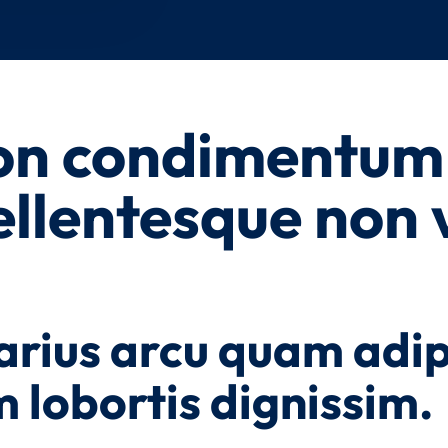
n condimentum 
ellentesque non 
rius arcu quam adip
m lobortis dignissim.