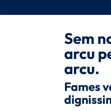
Sem no
arcu p
arcu.
Fames va
dignissi