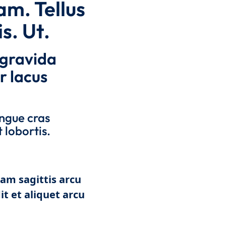
am. Tellus
s. Ut.
 gravida
r lacus
ongue cras
 lobortis.
quam sagittis arcu
t et aliquet arcu