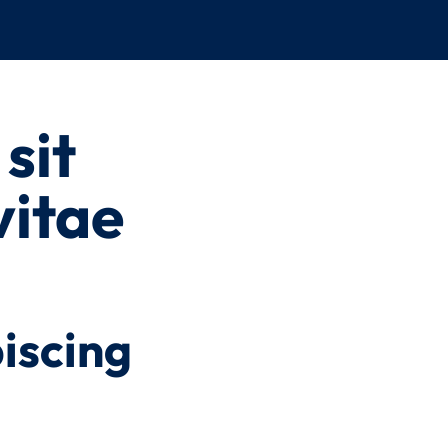
sit
vitae
iscing