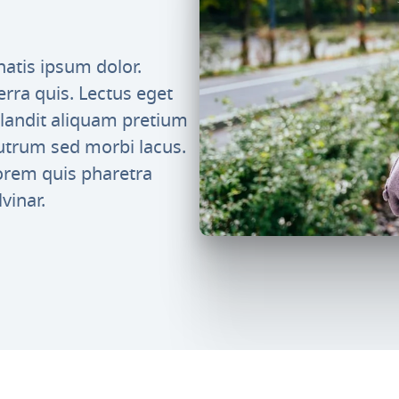
natis ipsum dolor.
erra quis. Lectus eget
s blandit aliquam pretium
rutrum sed morbi lacus.
lorem quis pharetra
vinar.