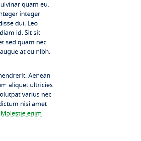
pulvinar quam eu.
integer integer
isse dui. Leo
am id. Sit sit
met sed quam nec
 augue at eu nibh.
 hendrerit. Aenean
um aliquet ultricies
olutpat varius nec
dictum nisi amet
.
Molestie enim