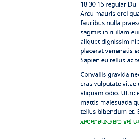
18 30 15 regular Dui
Arcu mauris orci qua
faucibus nulla praes
sagittis in nullam e
aliquet dignissim n
placerat venenatis e
Sapien eu tellus ac 
Convallis gravida ne
cras vulputate vitae 
aliquam odio. Ultric
mattis malesuada qu
tellus bibendum et. 
venenatis sem vel t