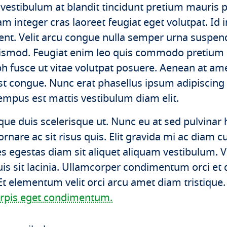
 vestibulum at blandit tincidunt pretium mauris 
m integer cras laoreet feugiat eget volutpat. Id 
ent. Velit arcu congue nulla semper urna suspend
uismod. Feugiat enim leo quis commodo pretium di
ibh fusce ut vitae volutpat posuere. Aenean at a
st congue. Nunc erat phasellus ipsum adipiscing
tempus est mattis vestibulum diam elit.
que duis scelerisque ut. Nunc eu at sed pulvinar
ornare ac sit risus quis. Elit gravida mi ac diam c
es egestas diam sit aliquet aliquam vestibulum. V
is sit lacinia. Ullamcorper condimentum orci et 
Et elementum velit orci arcu amet diam tristique
urpis eget condimentum.